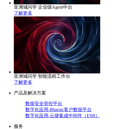
亚洲城问学 企业级Agent中台
了解更多
亚洲城问学 智能流程工作台
了解更多
产品及解决方案
数据安全管控平台
数字化应用-Bluenic客户数据平台
数字化应用-云捷集成中间件（ESB）
服务