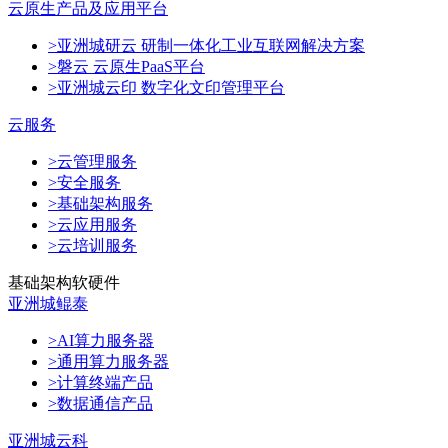
云原生产品及应用平台
>亚洲城研云 研制一体化工业互联网解决方案
>磐云 云原生PaaS平台
>亚洲城云印 数字化文印管理平台
云服务
>云管理服务
>安全服务
>基础架构服务
>云应用服务
>云培训服务
基础架构软硬件
亚洲城鲲泰
>AI算力服务器
>通用算力服务器
>计算终端产品
>数据通信产品
亚洲城云科