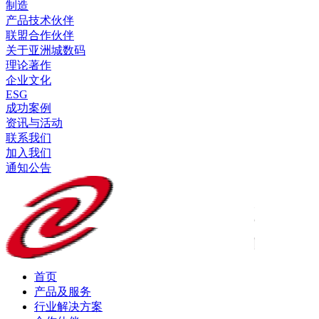
制造
产品技术伙伴
联盟合作伙伴
关于亚洲城数码
理论著作
企业文化
ESG
成功案例
资讯与活动
联系我们
加入我们
通知公告
首页
产品及服务
行业解决方案