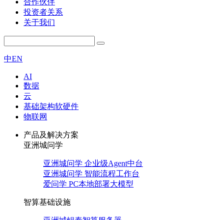
合作伙伴
投资者关系
关于我们
中
EN
AI
数据
云
基础架构软硬件
物联网
产品及解决方案
亚洲城问学
亚洲城问学 企业级Agent中台
亚洲城问学 智能流程工作台
爱问学 PC本地部署大模型
智算基础设施